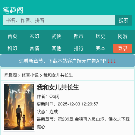
笔趣阁
搜索
首页
玄幻
武侠
都市
历史
网游
科幻
言情
其他
排行
完本
登录
追看新章节，下载本站客户端无广告APP
↓↓↓
笔趣阁
>
修真小说
> 我和女儿共长生
我和女儿共长生
作者：
Oo闲
更新时间：2025-12-03 12:29:57
状态：连载
最新章节：
第239章 金猿再入灵山境，佛衣之下藏
魔心