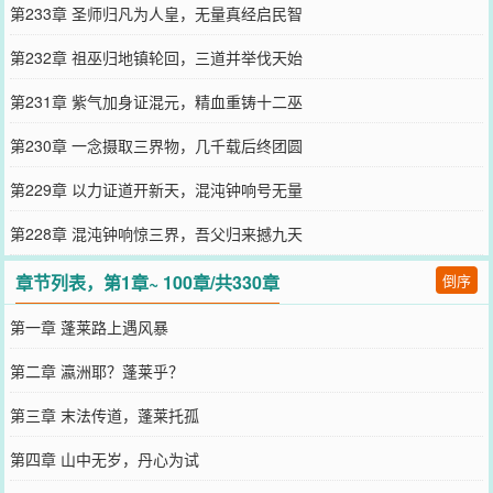
第233章 圣师归凡为人皇，无量真经启民智
第232章 祖巫归地镇轮回，三道并举伐天始
第231章 紫气加身证混元，精血重铸十二巫
第230章 一念摄取三界物，几千载后终团圆
第229章 以力证道开新天，混沌钟响号无量
第228章 混沌钟响惊三界，吾父归来撼九天
章节列表，第1章~ 100章/共330章
倒序
第一章 蓬莱路上遇风暴
第二章 瀛洲耶？蓬莱乎？
第三章 末法传道，蓬莱托孤
第四章 山中无岁，丹心为试