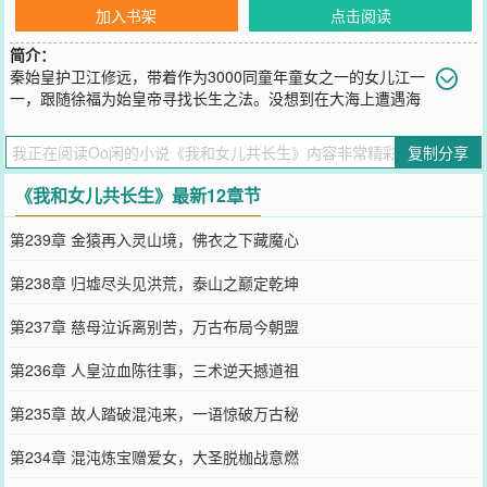
加入书架
点击阅读
简介：
秦始皇护卫江修远，带着作为3000同童年童女之一的女儿江一
一，跟随徐福为始皇帝寻找长生之法。没想到在大海上遭遇海
难，意外一起进去蓬莱仙山，父女二人接受传承，出来后，发现已到
2000多年后的，华夏现代世界，这位大秦勇士带着一身修为，陪着只
复制分享
有九岁模样的江一一，在这高楼林立的繁华都市开始了长生之路！！
您要是觉得《
我和女儿共长生
》还不错的话请不要忘记向您QQ群和微
《我和女儿共长生》最新12章节
博微信里的朋友推荐哦！
第239章 金猿再入灵山境，佛衣之下藏魔心
第238章 归墟尽头见洪荒，泰山之巅定乾坤
第237章 慈母泣诉离别苦，万古布局今朝盟
第236章 人皇泣血陈往事，三术逆天撼道祖
第235章 故人踏破混沌来，一语惊破万古秘
第234章 混沌炼宝赠爱女，大圣脱枷战意燃