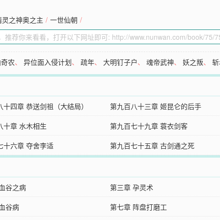
精灵之神奥之主
/
一世仙朝
/
曲奇农
、
异位面入侵计划
、
疏年
、
大明钉子户
、
魂帝武神
、
妖之叛
、
斩
八十四章 恭送剑祖（大结局）
第九百八十三章 姬昆仑的后手
八十章 水木相生
第九百七十九章 蓑衣剑客
七十六章 夺舍李适
第九百七十五章 古剑通之死
 血谷之病
第三章 孕灵术
 血谷病
第七章 阵盘打磨工