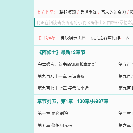
其它作品：
耕耘贞观
/
兵道争锋
/
晋末的卯金刀
/
新书推荐：
神级娱乐主播
、
洪荒之吞噬魔神
、
乡
《阵修士》最新12章节
完本感言、新书通知和版本更新
第九百
第九百八十一章 三请底蕴
第九百
第九百七十七章 接盘侠李适
第九百
章节列表，第1章~ 100章/共987章
第一章 昆仑别院
第二章
第五章 修炼归元指
第六章