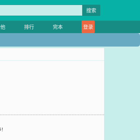
搜索
其他
排行
完本
登录
移！