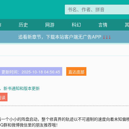
市
历史
网游
科幻
言情
追看新章节，下载本站客户端无广告APP
↓↓↓
更新时间：2025-10-18 04:56:45
直达底部
、新书通知和版本更新
阅读
当一个小小的阵盘启动，整个修真界的轨迹以不可遏制的速度向着未知偏
QQ群和微博微信里的朋友推荐哦！