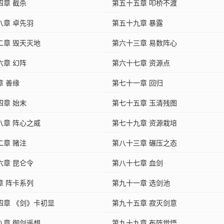
四章 截杀
第五十五章 叩桥不渡
八章 卓先羽
第五十九章 暴露
二章 毁天灭地
第六十三章 易数阵心
六章 幻阵
第六十七章 资源点
章 善缘
第七十一章 回归
四章 始末
第七十五章 玉清残图
八章 阵心之威
第七十九章 资源栽培
二章 赌注
第八十三章 碾压之态
六章 昆仑令
第八十七章 血剑
章 阵卡系列
第九十一章 选剑池
四章 《剑》卡初显
第九十五章 寂灭剑意
八章 御剑遥想
第九十九章 布阵觉悟