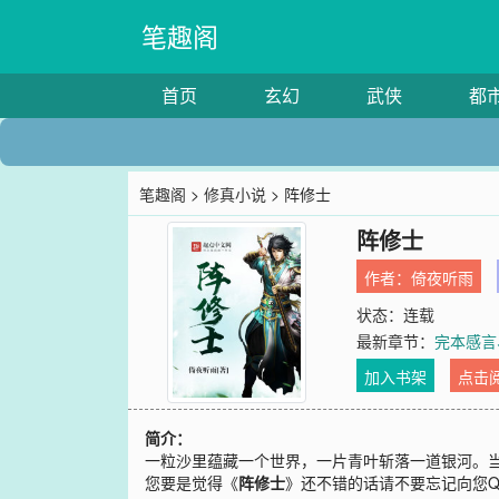
笔趣阁
首页
玄幻
武侠
都
笔趣阁
>
修真小说
> 阵修士
阵修士
作者：
倚夜听雨
状态：连载
最新章节：
完本感言
加入书架
点击
简介：
一粒沙里蕴藏一个世界，一片青叶斩落一道银河。
您要是觉得《
阵修士
》还不错的话请不要忘记向您