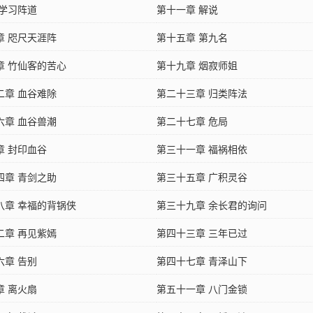
 学习阵道
第十一章 解说
章 咫尺天涯阵
第十五章 第九名
章 竹仙客的苦心
第十九章 烟寂师姐
二章 血谷难除
第二十三章 归类阵法
六章 血谷兽潮
第二十七章 危局
章 封印血谷
第三十一章 福祸相依
四章 青剑之助
第三十五章 广积灵谷
八章 幸福的背锅侠
第三十九章 余长君的询问
二章 再见紫嫣
第四十三章 三年已过
六章 告别
第四十七章 青泽山下
章 离火扇
第五十一章 八门金锁