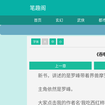
笔趣阁
首页
玄幻
武侠
都
字体
大
中
小
《吞
上一章
新书，讲述的是罗峰带着界兽摩罗
主角依然是罗峰。
大家点击我的作者名‘我吃西红柿