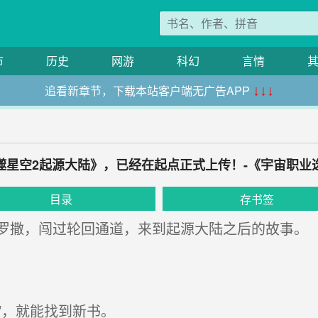
市
历史
网游
科幻
言情
追看新章节，下载本站客户端无广告APP
↓↓↓
噬星空2起源大陆》，已经在起点正式上传！-《宇宙职业
目录
存书签
撒，闯过轮回通道，来到起源大陆之后的故事。
’，就能找到新书。