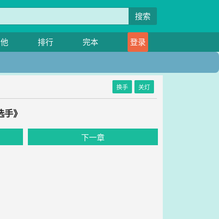
搜索
其他
排行
完本
登录
换手
关灯
选手》
下一章