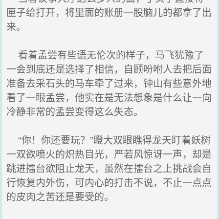
匣子给打开，将里面的账册一股脑儿的都拿了出
来。
看着孟尝有些语无伦次的样子，马飞犹豫了
一会到底还是选择了相信，自顾吩咐人去把后面
准备去采石头的马车牵了过来，钟山有些意外地
看了一眼孟尝，他实在是无法想象是什么让一向
冷静非常的孟尝变得这么失态。
“你！你还要玩？”瞪大双眼瞧得龙天盯着妖树
一双欲喷火的炽热目光，严若风惊讶一声，却是
跳进擂台欲阻止龙天，虽然在擂台之上挑战会自
行恢复内外伤，可内心的打击不说，不止一点点
的皮肉之苦还是要受的。