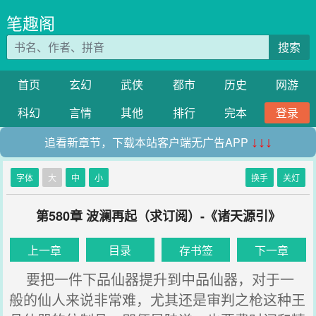
笔趣阁
搜索
首页
玄幻
武侠
都市
历史
网游
科幻
言情
其他
排行
完本
登录
追看新章节，下载本站客户端无广告APP
↓↓↓
字体
大
中
小
换手
关灯
第580章 波澜再起（求订阅）-《诸天源引》
上一章
目录
存书签
下一章
要把一件下品仙器提升到中品仙器，对于一
般的仙人来说非常难，尤其还是审判之枪这种王