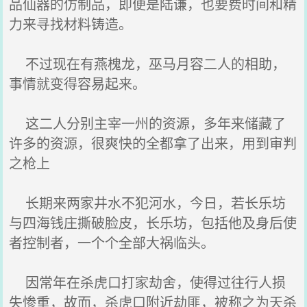
品仙器的仿制品，即便是陆谦，也要费时间和精
力来寻找材料铸造。
不过现在有燕槐龙，巫马月容二人的相助，
事情就变得容易起来。
这二人分别主宰一州的资源，多年来储藏了
许多的资源，很爽快的全都拿了出来，用到审判
之枪上
长期来两家井水不犯河水，今日，若长乐坊
与四海钱庄撕破脸皮，长乐坊，包括他及身后使
者控制者，一个个全部大祸临头。
因常年在杀虎口打家劫舍，使得过往行人损
失惨重，故而，杀虎口附近劫匪，被称之为天杀