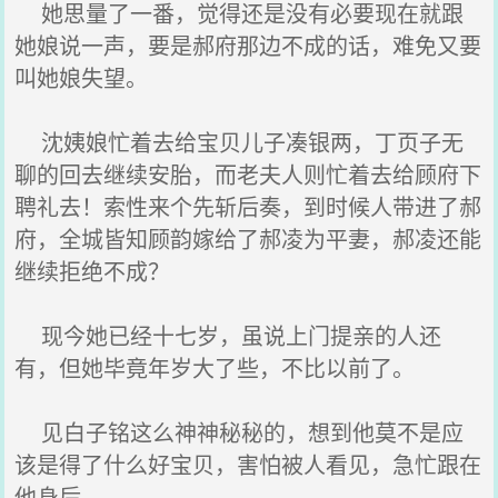
她思量了一番，觉得还是没有必要现在就跟
她娘说一声，要是郝府那边不成的话，难免又要
叫她娘失望。
沈姨娘忙着去给宝贝儿子凑银两，丁页子无
聊的回去继续安胎，而老夫人则忙着去给顾府下
聘礼去！索性来个先斩后奏，到时候人带进了郝
府，全城皆知顾韵嫁给了郝凌为平妻，郝凌还能
继续拒绝不成？
现今她已经十七岁，虽说上门提亲的人还
有，但她毕竟年岁大了些，不比以前了。
见白子铭这么神神秘秘的，想到他莫不是应
该是得了什么好宝贝，害怕被人看见，急忙跟在
他身后。