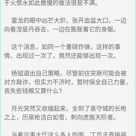
于火恨水如此傲慢的做法很是不满。
雷龙的眼中凶芒大炽，张开血盆大口，一边
向着涅星丹吞去，一边在膨胀着它的身躯。
这个消息，如同一个重磅炸弹，这样的事
情，出现过一次了，竟然还能够出现一次。
杨钺道出自己策略，尽管前往突厥可能会被
对方敲诈，但实力不济时，暂时保全自己力量，
丧失些钱粮又算什么?
月光突然又收缩起来，全到了袁守城的长枪
之上，历泉枪洁白如雪，刺向虎族天阶者。
当着议事大厅这么多人的面，丁页子直接将