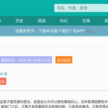
市
历史
网游
科幻
言情
追看新章节，下载本站客户端无广告APP
↓↓↓
更新时间：2025-09-18 08:12:36
直达底部
29 章
阅读
自己这辈子最荒唐的想法，就是自以为可以捂热秦陌的心。当年那满园春色
。嫁进门之后，兰殊才发现秦陌并没有相中她，只是圣命难违。兰殊觉得