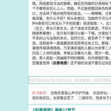
情。而他那双冷淡的眉眼，确实在同她的日夜相处
个不敢明言的心上人。而她，不过是他娶回来伪饰
口，也击碎了她对他所有的妄念。——再睁眼，兰
做闺蜜，有什么不好？却从未想过，当她终于可以大
矜&香软可口却无从下手的前妻）阅读指南：1、女
（总之，男主只爱女主。这个误会涉及剧透，不好过
随便养幕僚》，宝贝有兴趣可以看一下哦，文案如
不完的心与没用的本分，及时行乐，甚至养了个“幕
浪。这桩秘辛一直隐藏到宋觅即将议亲之日。那夜
事情传得沸沸扬扬，乃至满京城的人都以为宋李二
问及二人何时成婚，李居尘当着众人面，莞尔一笑，
颌，男人掀起一双幽暗不明的眼眸，灼灼将她盯着，
您要是觉得《
前妻难撩
》还不错的话请不要忘记向
新书推荐：
烫角色靠我心声守护节操
、
科技修仙：
炮灰绝症后，全家霸总慌了
、
二嫁好孕，残疾世子
《前妻难撩》最新12章节