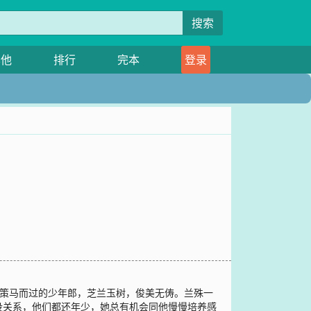
搜索
其他
排行
完本
登录
中策马而过的少年郎，芝兰玉树，俊美无俦。兰殊一
没关系，他们都还年少，她总有机会同他慢慢培养感