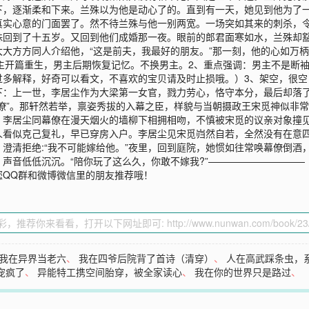
下，逐渐柔和下来。兰殊以为他是动心了的。直到有一天，她见到他为了
真实心意的门面罢了。然不待兰殊与他一别两宽。一场突如其来的刺杀，
殊回到了十五岁。又回到他们成婚那一夜。眼前的郎君面寒如水，兰殊却
大方方同人介绍他，“这是前夫，我最好的朋友。”那一刻，他的心如万
主开篇重生，男主后期恢复记忆。不换男主。2、重点强调：男主不是断
多解释，好奇可以看文，不喜欢的宝贝请及时止损哦。）3、架空，很空
下：上一世，李居尘作为大梁第一女官，戮力劳心，恪守本分，最后却落
僚”。那轩然若举，禀姿秀拔的入幕之臣，样貌与当朝摄政王宋觅神似非
，李居尘同幕僚在漫天烟火的墙柳下相拥相吻，不慎被宋觅的议亲对象撞
人看似克己复礼，早已穿房入户。李居尘见宋觅岿然自若，全然没有在意
澄清拒绝:“我不可能嫁给他。”夜里，回到庭院，她惯如往常唤幕僚倒酒
声音低低沉沉。“陪你玩了这么久，你敢不嫁我?”——————————
您QQ群和微博微信里的朋友推荐哦！
我在异界当老六
、
我在四爷后院背了首诗（清穿）
、
人在高武踩条虫，
宠疯了
、
异能特工携空间胎穿，被全家读心
、
我在你的世界只是路过
、