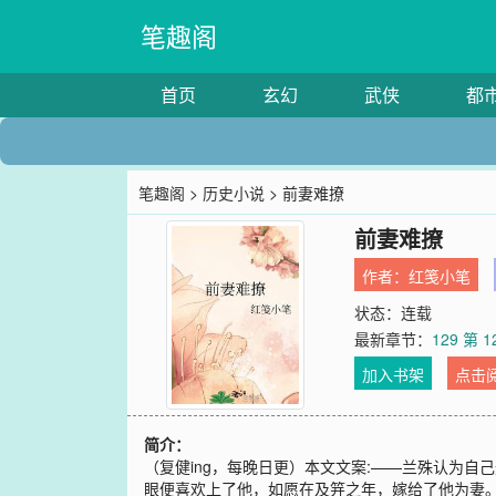
笔趣阁
首页
玄幻
武侠
都
笔趣阁
>
历史小说
> 前妻难撩
前妻难撩
作者：
红笺小笔
状态：连载
最新章节：
129 第 1
加入书架
点击
简介：
（复健ing，每晚日更）本文文案:——兰殊认为
眼便喜欢上了他，如愿在及笄之年，嫁给了他为妻