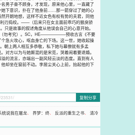
一名男子奋不顾身，才发现，原来他心里，一直藏了
令她下意识，扑在了他身前……那一箭穿过了她的心
豁然开朗地想，这样不近女色有权有势的夫君，同他
柄利刃捣绞。——（后来只在女主面前乖巧的狠戾骄
袖。只是故事的叙述角度从他误会自己的心意开始。
（勿考究）。SC，HE——————预收古言《不要
了个急火攻心，呕血身亡的下场。这一世，她收起操
常。朝上两人相互多恭敬，私下她与幕僚就有多孟
见。对方以为与她厮混的是宋觅，哭着闹着要退婚。
四溢的流言，亦端出一副风轻云淡的态度。直到有人
，他却坐在窗前不动。李居尘关心上前，抬起他的下
复制分享
系统说我在屠龙
、
界梦：终
、
反派的重生之书
、
清冷