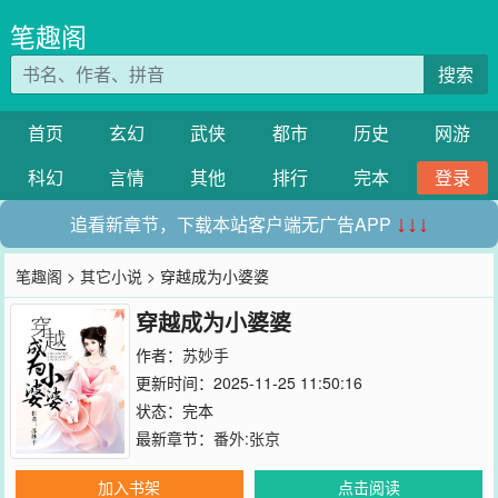
笔趣阁
搜索
首页
玄幻
武侠
都市
历史
网游
科幻
言情
其他
排行
完本
登录
追看新章节，下载本站客户端无广告APP
↓↓↓
笔趣阁
>
其它小说
> 穿越成为小婆婆
穿越成为小婆婆
作者：
苏妙手
更新时间：2025-11-25 11:50:16
状态：完本
最新章节：
番外:张京
加入书架
点击阅读