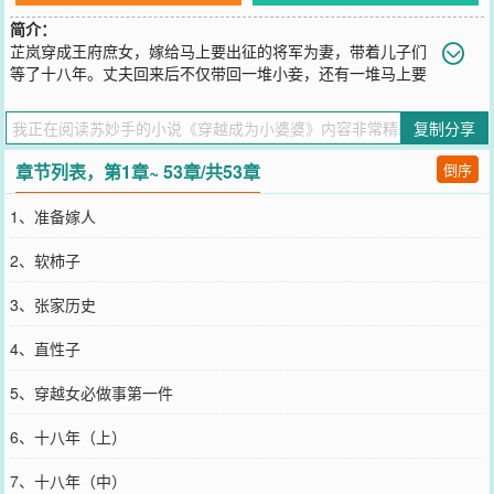
简介：
芷岚穿成王府庶女，嫁给马上要出征的将军为妻，带着儿子们
等了十八年。丈夫回来后不仅带回一堆小妾，还有一堆马上要
成亲的庶子庶女。不过怕啥，别人穿成媳妇怕，咱都是婆婆了，还怕
什么！人家斗小妾撑死有个老公帮忙，她可是有儿媳妇帮忙的人！--
复制分享
情节虚构，请勿模仿...
您要是觉得《
穿越成为小婆婆
》还不错的话请不要忘记向您QQ群和微
章节列表，第1章~ 53章/共53章
倒序
博微信里的朋友推荐哦！
1、准备嫁人
2、软柿子
3、张家历史
4、直性子
5、穿越女必做事第一件
6、十八年（上）
7、十八年（中）