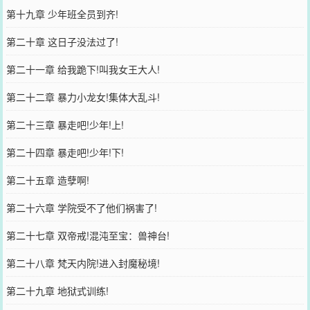
第十九章 少年班全员到齐!
第二十章 这日子没法过了!
第二十一章 给我跪下!叫我女王大人!
第二十二章 暴力小龙女!集体大乱斗!
第二十三章 暴走吧!少年!上!
第二十四章 暴走吧!少年!下!
第二十五章 造孽啊!
第二十六章 学院受不了他们祸害了!
第二十七章 双帝戒!混沌至宝：兽神台!
第二十八章 梵天内院!进入封魔秘境!
第二十九章 地狱式训练!