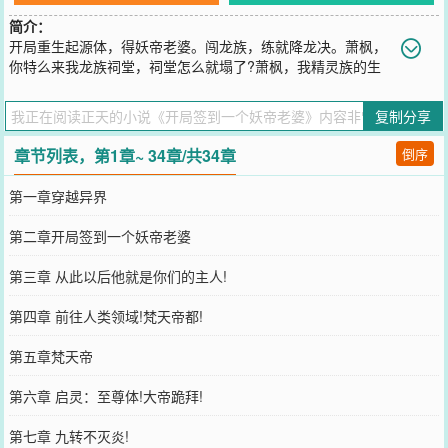
简介：
开局重生起源体，得妖帝老婆。闯龙族，练就降龙决。萧枫，
你特么来我龙族祠堂，祠堂怎么就塌了?萧枫，我精灵族的生
命之源哪去了?萧枫，老子的无极雷海哪去了?我说它自然没得，真不
关我的事你信吗?萧枫，老子让你封魔，你特么的把魔都屠光了?别说
复制分享
龙，只要是妖，你就给在哥面前跪着!少年班，在神魔大陆代表的是破
坏组织!而萧枫，这两个字，在神魔大陆，代表的便是无敌破坏王。
章节列表，第1章~ 34章/共34章
倒序
您要是觉得《
开局签到一个妖帝老婆
》还不错的话请不要忘记向您QQ
群和微博微信里的朋友推荐哦！
第一章穿越异界
第二章开局签到一个妖帝老婆
第三章 从此以后他就是你们的主人!
第四章 前往人类领域!梵天帝都!
第五章梵天帝
第六章 启灵：至尊体!大帝跪拜!
第七章 九转不灭炎!